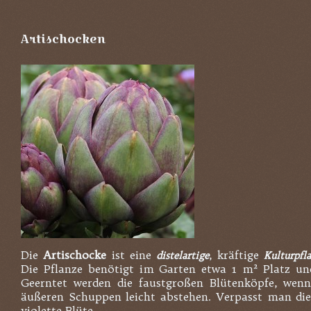
Artischocken
Die
Artischocke
ist eine
, kräftige
distelartige
Kulturpfl
Die Pflanze benötigt im Garten etwa 1 m² Platz un
Geerntet werden die faustgroßen Blütenköpfe, wenn
äußeren Schuppen leicht abstehen. Verpasst man dies
violette Blüte.