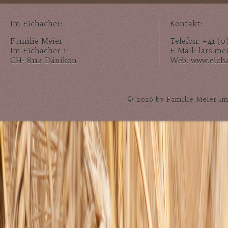
Im Eichacher:
Kontakt:
Familie Meier
Telefon: +41 (0
Im Eichacher 1
E-Mail: lars.m
CH- 8114 Dänikon
Web: www.eich
© 2026 by Familie Meier Im