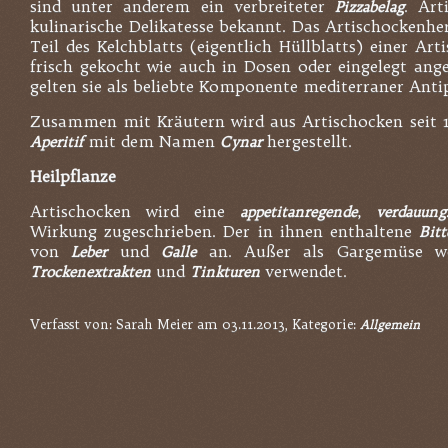
sind unter anderem ein verbreiteter
. Art
Pizzabelag
kulinarische Delikatesse bekannt. Das Artischockenhe
Teil des Kelchblatts (eigentlich Hüllblatts) einer Ar
frisch gekocht wie auch in Dosen oder eingelegt ang
gelten sie als beliebte Komponente mediterraner Antip
Zusammen mit Kräutern wird aus Artischocken seit 
mit dem Namen
hergestellt.
Aperitif
Cynar
Heilpflanze
Artischocken wird eine
,
appetitanregende
verdauung
Wirkung zugeschrieben. Der in ihnen enthaltene
Bitt
von
und
an. Außer als Gargemüse we
Leber
Galle
und
verwendet.
Trockenextrakten
Tinkturen
Verfasst von: Sarah Meier am 03.11.2013, Kategorie:
Allgemein