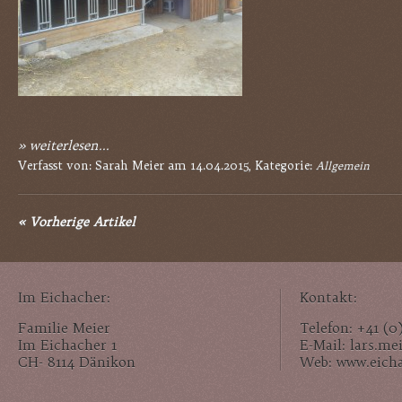
» weiterlesen...
Verfasst von: Sarah Meier am 14.04.2015, Kategorie:
Allgemein
«
Vorherige Artikel
Im Eichacher:
Kontakt:
Familie Meier
Telefon: +41 (0
Im Eichacher 1
E-Mail: lars.m
CH- 8114 Dänikon
Web: www.eich